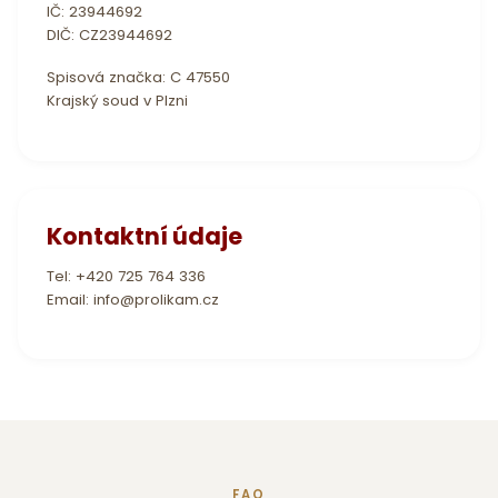
IČ: 23944692
DIČ: CZ23944692
Spisová značka: C 47550
Krajský soud v Plzni
Kontaktní údaje
Tel:
+420 725 764 336
Email:
info@prolikam.cz
FAQ